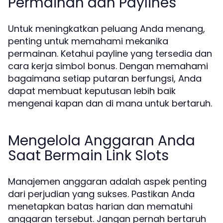
Permainan dan Paylines
Untuk meningkatkan peluang Anda menang,
penting untuk memahami mekanika
permainan. Ketahui payline yang tersedia dan
cara kerja simbol bonus. Dengan memahami
bagaimana setiap putaran berfungsi, Anda
dapat membuat keputusan lebih baik
mengenai kapan dan di mana untuk bertaruh.
Mengelola Anggaran Anda
Saat Bermain Link Slots
Manajemen anggaran adalah aspek penting
dari perjudian yang sukses. Pastikan Anda
menetapkan batas harian dan mematuhi
anggaran tersebut. Jangan pernah bertaruh