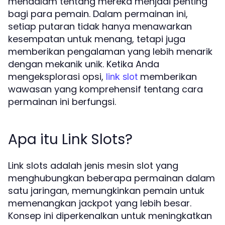
mendalam tentang mereka menjadi penting
bagi para pemain. Dalam permainan ini,
setiap putaran tidak hanya menawarkan
kesempatan untuk menang, tetapi juga
memberikan pengalaman yang lebih menarik
dengan mekanik unik. Ketika Anda
mengeksplorasi opsi,
memberikan
link slot
wawasan yang komprehensif tentang cara
permainan ini berfungsi.
Apa itu Link Slots?
Link slots adalah jenis mesin slot yang
menghubungkan beberapa permainan dalam
satu jaringan, memungkinkan pemain untuk
memenangkan jackpot yang lebih besar.
Konsep ini diperkenalkan untuk meningkatkan