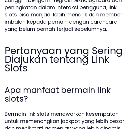
canggih. Dengan integrasi teknologi baru dan
peningkatan dalam interaksi pengguna, link
slots bisa menjadi lebih menarik dan memberi
imbalan kepada pemain dengan cara-cara
yang belum pernah terjadi sebelumnya.
Pertanyaan yang Sering
Diajukan tentang Link
Slots
Apa manfaat bermain link
slots?
Bermain link slots menawarkan kesempatan
untuk memenangkan jackpot yang lebih besar
dan menikmati gameplay yang lebih dinamis