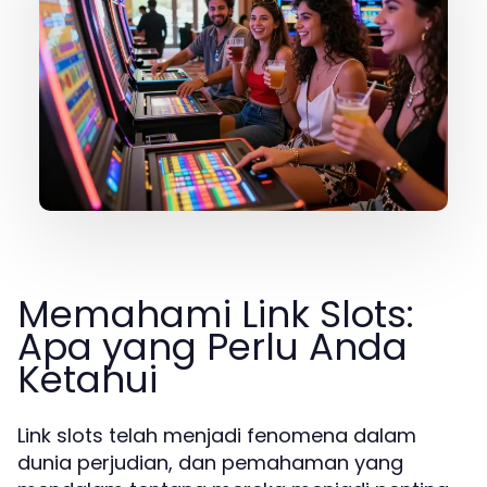
Memahami Link Slots:
Apa yang Perlu Anda
Ketahui
Link slots telah menjadi fenomena dalam
dunia perjudian, dan pemahaman yang