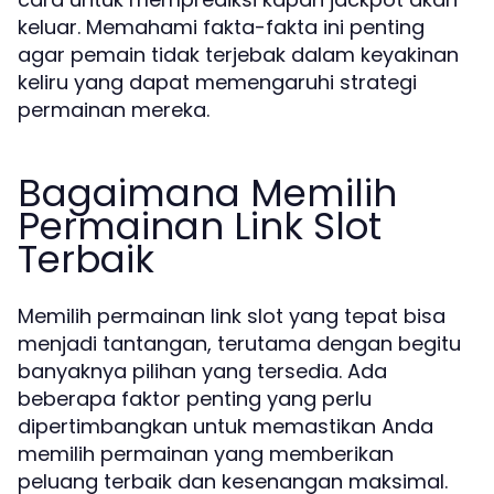
keluar. Memahami fakta-fakta ini penting
agar pemain tidak terjebak dalam keyakinan
keliru yang dapat memengaruhi strategi
permainan mereka.
Bagaimana Memilih
Permainan Link Slot
Terbaik
Memilih permainan link slot yang tepat bisa
menjadi tantangan, terutama dengan begitu
banyaknya pilihan yang tersedia. Ada
beberapa faktor penting yang perlu
dipertimbangkan untuk memastikan Anda
memilih permainan yang memberikan
peluang terbaik dan kesenangan maksimal.