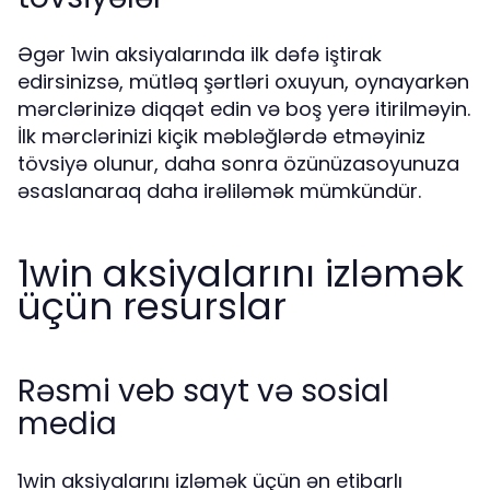
Əgər 1win aksiyalarında ilk dəfə iştirak
edirsinizsə, mütləq şərtləri oxuyun, oynayarkən
mərclərinizə diqqət edin və boş yerə itirilməyin.
İlk mərclərinizi kiçik məbləğlərdə etməyiniz
tövsiyə olunur, daha sonra özünüzasoyunuza
əsaslanaraq daha irəliləmək mümkündür.
1win aksiyalarını izləmək
üçün resurslar
Rəsmi veb sayt və sosial
media
1win aksiyalarını izləmək üçün ən etibarlı