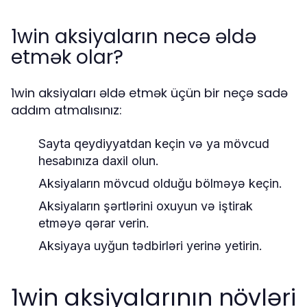
1win aksiyaların necə əldə
etmək olar?
1win aksiyaları əldə etmək üçün bir neçə sadə
addım atmalısınız:
Sayta qeydiyyatdan keçin və ya mövcud
hesabınıza daxil olun.
Aksiyaların mövcud olduğu bölməyə keçin.
Aksiyaların şərtlərini oxuyun və iştirak
etməyə qərar verin.
Aksiyaya uyğun tədbirləri yerinə yetirin.
1win aksiyalarının növləri