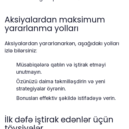
Aksiyalardan maksimum
yararlanma yolları
Aksiyalardan yararlanarkən, aşağıdakı yolları
izlə bilərsiniz:
Müsabiqələrə qatılın və iştirak etməyi
unutmayın.
Özünüzü daima təkmilləşdirin və yeni
strategiyalar öyrənin.
Bonusları effektiv şəkildə istifadəyə verin.
İlk dəfə iştirak edənlər üçün
tövsiyələr