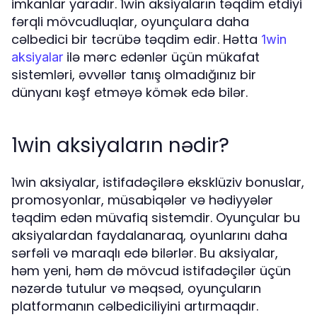
imkanlar yaradır. 1win aksiyaların təqdim etdiyi
fərqli mövcudluqlar, oyunçulara daha
cəlbedici bir təcrübə təqdim edir. Hətta
1win
ilə mərc edənlər üçün mükafat
aksiyalar
sistemləri, əvvəllər tanış olmadığınız bir
dünyanı kəşf etməyə kömək edə bilər.
1win aksiyaların nədir?
1win aksiyalar, istifadəçilərə eksklüziv bonuslar,
promosyonlar, müsabiqələr və hədiyyələr
təqdim edən müvafiq sistemdir. Oyunçular bu
aksiyalardan faydalanaraq, oyunlarını daha
sərfəli və maraqlı edə bilərlər. Bu aksiyalar,
həm yeni, həm də mövcud istifadəçilər üçün
nəzərdə tutulur və məqsəd, oyunçuların
platformanın cəlbediciliyini artırmaqdır.