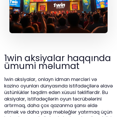
1win aksiyalar haqqında
ümumi məlumat
1win aksiyalar, onlayn idman mərcləri və
kazino oyunları dünyasında istifadəçilərə əlavə
üstünlüklər təqdim edən xüsusi təkliflərdir. Bu
aksiyalar, istifadəçilərin oyun təcrübələrini
artırmaq, daha çox qazanma şansı əldə
etmək və daha yaxşı məbləğlər yatırmaq üçün