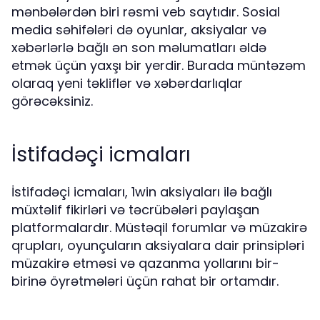
mənbələrdən biri rəsmi veb saytıdır. Sosial
media səhifələri də oyunlar, aksiyalar və
xəbərlərlə bağlı ən son məlumatları əldə
etmək üçün yaxşı bir yerdir. Burada müntəzəm
olaraq yeni təkliflər və xəbərdarlıqlar
görəcəksiniz.
İstifadəçi icmaları
İstifadəçi icmaları, 1win aksiyaları ilə bağlı
müxtəlif fikirləri və təcrübələri paylaşan
platformalardır. Müstəqil forumlar və müzakirə
qrupları, oyunçuların aksiyalara dair prinsipləri
müzakirə etməsi və qazanma yollarını bir-
birinə öyrətmələri üçün rahat bir ortamdır.