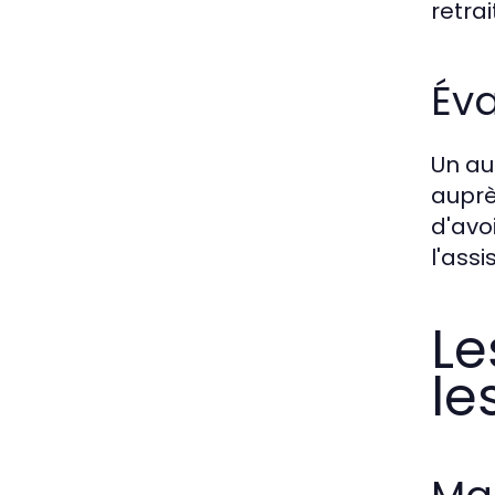
retra
Éva
Un aut
auprè
d'avo
l'assi
Le
le