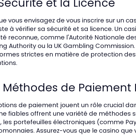
Sécurité et la Licence
ue vous envisagez de vous inscrire sur un cas
te à vérifier sa sécurité et sa licence. Un cas
ité reconnue, comme l'Autorité Nationale des
g Authority ou la UK Gambling Commission. 
ormes strictes en matière de protection des
tions.
s Méthodes de Paiement 
ptions de paiement jouent un rôle crucial dan
gne fiables offrent une variété de méthodes s
t, les portefeuilles électroniques (comme Pay
omonnaies. Assurez-vous que le casino que v