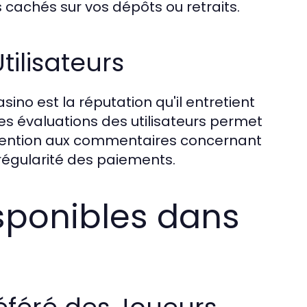
s cachés sur vos dépôts ou retraits.
tilisateurs
sino est la réputation qu'il entretient
les évaluations des utilisateurs permet
attention aux commentaires concernant
a régularité des paiements.
sponibles dans