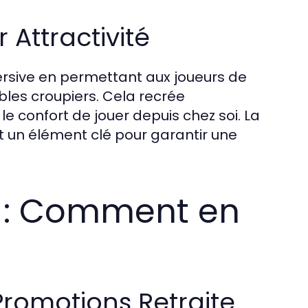
 Attractivité
ersive en permettant aux joueurs de
bles croupiers. Cela recrée
le confort de jouer depuis chez soi. La
st un élément clé pour garantir une
s : Comment en
Promotions Retraite