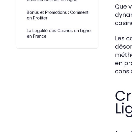
Que v
Bonus et Promotions : Comment
dynam
en Profiter
casino
La Légalité des Casinos en Ligne
en France
Les c
désor
métho
en pr
consi
Cr
Li