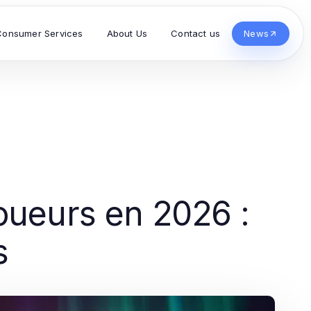
Consumer Services
About Us
Contact us
News
oueurs en 2026 :
s