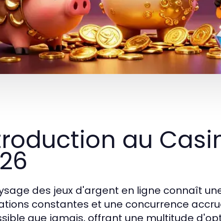
troduction au Casi
26
ysage des jeux d'argent en ligne connaît une
ations constantes et une concurrence accru
sible que jamais, offrant une multitude d'opt