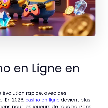
no en Ligne en
 évolution rapide, avec des
e. En 2026,
devient plus
casino en ligne
ions pour les joueurs de tous horizons.