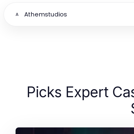
Athemstudios
A
Picks Expert Ca