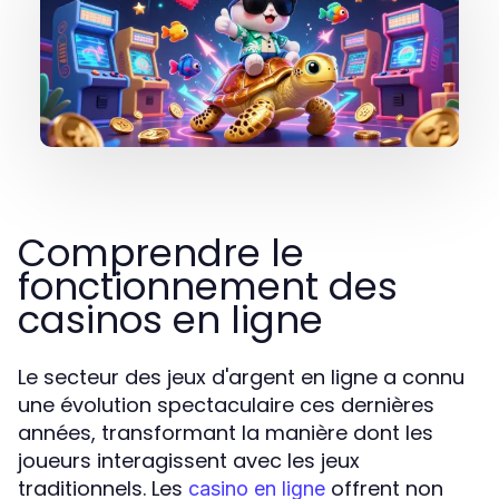
Comprendre le
fonctionnement des
casinos en ligne
Le secteur des jeux d'argent en ligne a connu
une évolution spectaculaire ces dernières
années, transformant la manière dont les
joueurs interagissent avec les jeux
traditionnels. Les
offrent non
casino en ligne