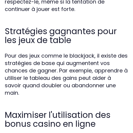
respectez-le, même si la tentation de
continuer à jouer est forte.
Stratégies gagnantes pour
les jeux de table
Pour des jeux comme le blackjack, il existe des
stratégies de base qui augmentent vos
chances de gagner. Par exemple, apprendre à
utiliser le tableau des gains peut aider à
savoir quand doubler ou abandonner une
main.
Maximiser l'utilisation des
bonus casino en ligne