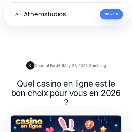
Athemstudios
A
News
Chantal Ford
·
May 27, 2026
·
Gambling
C
Quel casino en ligne est le
bon choix pour vous en 2026
?